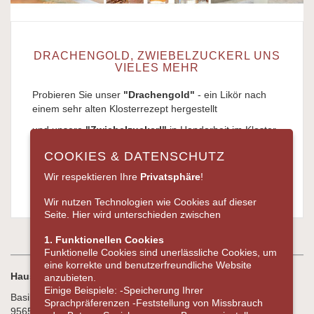
DRACHENGOLD, ZWIEBELZUCKERL UNS
VIELES MEHR
Probieren Sie unser
"Drachengold"
- ein Likör nach
einem sehr alten Klosterrezept hergestellt
und unsere
"Zwiebelzuckerl"
in Handarbeit im Kloster
zubereitet werden.
COOKIES & DATENSCHUTZ
Sie können diese auch online in
unserem Shop
Wir respektieren Ihre
Privatsphäre
!
bestellen.
Wir nutzen Technologien wie Cookies auf dieser
Seite. Hier wird unterschieden zwischen
1. Funktionellen Cookies
Funktionelle Cookies sind unerlässliche Cookies, um
eine korrekte und benutzerfreundliche Website
Haus St. Joseph
anzubieten.
Einige Beispiele: -Speicherung Ihrer
Basilikaplatz 2
Sprachpräferenzen -Feststellung von Missbrauch
95652 Waldsassen