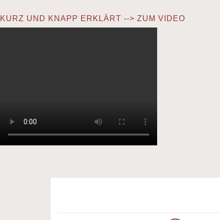
KURZ UND KNAPP ERKLÄRT --> ZUM VIDEO