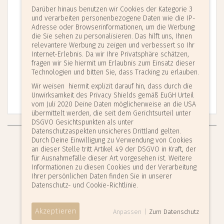
Raphaela
Darüber hinaus benutzen wir Cookies der Kategorie 3
und verarbeiten personenbezogene Daten wie die IP-
Adresse oder Browserinformationen, um die Werbung
SR. M. SOPHIA
die Sie sehen zu personalisieren. Das hilft uns, Ihnen
relevantere Werbung zu zeigen und verbessert so Ihr
Previous
Next
Internet-Erlebnis. Da wir Ihre Privatsphäre schätzen,
Februar 2013 Feierliche Profess als Ordensfrau
fragen wir Sie hiermit um Erlaubnis zum Einsatz dieser
auf Lebenszeit
Technologien und bitten Sie, dass Tracking zu erlauben.
Zeitungsartikel zur feierlichen Profess von Sr. M.
Wir weisen hiermit explizit darauf hin, dass durch die
Sophia
Unwirksamkeit des Privacy Shields gemäß EuGH Urteil
vom Juli 2020 Deine Daten möglicherweise an die USA
übermittelt werden, die seit dem Gerichtsurteil unter
DSGVO Gesichtspunkten als unter
Datenschutzaspekten unsicheres Drittland gelten.
Durch Deine Einwilligung zu Verwendung von Cookies
Zisterzienserinnen-Abtei Waldsassen
an dieser Stelle tritt Artikel 49 der DSGVO in Kraft, der
für Ausnahmefälle dieser Art vorgesehen ist. Weitere
Basilikaplatz 2
Informationen zu diesen Cookies und der Verarbeitung
95652 Waldsassen
Ihrer persönlichen Daten finden Sie in unserer
Tel.: 09632-9200-0
Datenschutz- und Cookie-Richtlinie.
Fax: 09632-9200-33
Email:
info@abtei-waldsassen.de
Akzeptieren
Anpassen
|
Zum Datenschutz
Impressum
|
Datenschutz