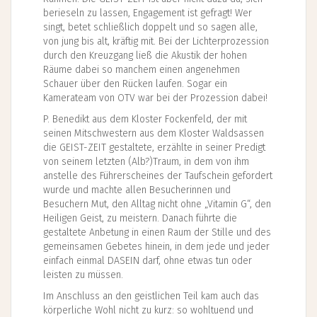
berieseln zu lassen, Engagement ist gefragt! Wer
singt, betet schließlich doppelt und so sagen alle,
von jung bis alt, kräftig mit. Bei der Lichterprozession
durch den Kreuzgang ließ die Akustik der hohen
Räume dabei so manchem einen angenehmen
Schauer über den Rücken laufen. Sogar ein
Kamerateam von OTV war bei der Prozession dabei!
P. Benedikt aus dem Kloster Fockenfeld, der mit
seinen Mitschwestern aus dem Kloster Waldsassen
die GEIST-ZEIT gestaltete, erzählte in seiner Predigt
von seinem letzten (Alb?)Traum, in dem von ihm
anstelle des Führerscheines der Taufschein gefordert
wurde und machte allen Besucherinnen und
Besuchern Mut, den Alltag nicht ohne „Vitamin G“, den
Heiligen Geist, zu meistern. Danach führte die
gestaltete Anbetung in einen Raum der Stille und des
gemeinsamen Gebetes hinein, in dem jede und jeder
einfach einmal DASEIN darf, ohne etwas tun oder
leisten zu müssen.
Im Anschluss an den geistlichen Teil kam auch das
körperliche Wohl nicht zu kurz: so wohltuend und