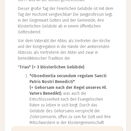
Dieser große Tag der Feierlichen Gelübde ist mit dem
Tag der Hochzeit vergleichbar! Die Jungprofessin legt,
in der Gegenwart Gottes und der Gemeinde, ihre
klösterlichen Gelübde ab in einem öffentlichen
Gottesdienst :
Vor dem Vaterabt der Abtei, als Vertreter der Kirche
und der Kongregation in die Hände der amtierenden
Äbtissin, als Vertreterin der Abtei und zwar in
benediktinischer Tradition die
"
Trias" (= 3 klösterlichen Gelübde)
"Oboedientia secundum regulam Sancti
Patris Nostri Benedicti"
(= Gehorsam nach der Regel unseres Hl.
Vaters Benedikt)
, was auch die
Entschlossenheit nach den Evangelischen
Räten zu leben in sich birgt. Durch das
Gelübde des Gehorsams verspricht die
Zisterzienserin, offen zu sein für Gott und Ihre
Mitschwestern in der Klostergemeinschaft.
Gemäß der Benediktregel (RB 71/1+2) soll der