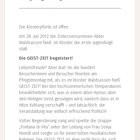
Die Klosterpforte ist offen
Am 28. Juli 2012 die Zisterzienserinnen-Abtei
Waldsassen fand im Kloster die erste Jugendvigil
statt.
Die GEIST-ZEIT begeistert!
Lebensfreude? Aber klar! An die hundert
Besucherinnen und Besucher feierten am
Pfingstmontag mit, als es im Kloster Waldsassen hieß:
GEIST-ZEIT! Bei den hochsommerlichen Temperaturen
bewahrheitete sich, was in einem alten Hymus über
den Heiligen Geist gesungen wird, nämlich dass er in
Hitze Kühlung verschafft – und tatsächlich: die
Veranstaltung war einfach erfrischend fröhlich!
Voller Begeisterung sang und spielte die Gruppe
„Fontana di Vita“ unter der Leitung von Frau Sonja
Heindl und sorgte so für einen tollen musikalischen
Rahmen. Die GEIST-ZEIT ist aber nicht dazu da, sich