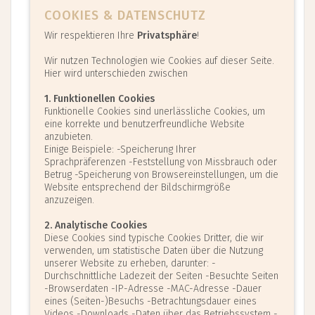
Gehorsam nicht nur der Äbtissin gegenüber
COOKIES & DATENSCHUTZ
geleistet werden; die Ordensschwestern
Wir respektieren Ihre
Privatsphäre
!
sollen sich auch gegenseitig gehorchen, damit
sie auf dem Weg des Gehorsams zu Gott
Wir nutzen Technologien wie Cookies auf dieser Seite.
finden.
Hier wird unterschieden zwischen
"Conversatio morum"
(= die Lebensweise, die der monastischen
1. Funktionellen Cookies
Berufung, also dem Gelöbnis der
Funktionelle Cookies sind unerlässliche Cookies, um
beständigen Umkehr entspricht;)
d.h. die
eine korrekte und benutzerfreundliche Website
Ordensschwester soll eine von der weltlichen
anzubieten.
Lebensweise Bekehrte sein, die nun die
Einige Beispiele: -Speicherung Ihrer
Sprachpräferenzen -Feststellung von Missbrauch oder
monastische Lebensweise als neues Leben
Betrug -Speicherung von Browsereinstellungen, um die
beginnt; diese neue Lebensweise wird sie zur
Website entsprechend der Bildschirmgröße
inneren Bekehrung, zur Bekehrung des Herzens
anzuzeigen.
führen, die der ganze Sinn und Zweck des
neuen äußeren Lebens ist. Es geht um
2. Analytische Cookies
Bekehrung um einer größeren LIEBE willen, die
Diese Cookies sind typische Cookies Dritter, die wir
im Evangelium verankert ist.
verwenden, um statistische Daten über die Nutzung
"Stabilitas Loci"
unserer Website zu erheben, darunter: -
(= durch das Gelübde der Beständigkeit
Durchschnittliche Ladezeit der Seiten -Besuchte Seiten
-Browserdaten -IP-Adresse -MAC-Adresse -Dauer
verpflichtet sich die Schwester, ihr ganzes
eines (Seiten-)Besuchs -Betrachtungsdauer eines
Leben hindurch bis zum Tod in der
Videos -Downloads -Daten über das Betriebssystem -