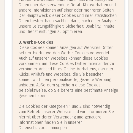
Klostergemeinschaft zu bleiben, in der sie
Daten über das verwendete Gerät -Klickverhalten und
die Profess abelegt hat.)
Es geht um das
andere Interaktionen auf einer oder mehreren Seiten
Bleiben in dieser Gemeinschaft, und um die
Der Hauptzweck dieser Cookies und ihrer statistischen
lebenslange Treue der Mitglieder der
Daten besteht hauptsächlich darin, nach einer Analyse
klösterlichen Gemeinschaft zueinander.
unsere Leistungsfähigkeit, Sicherheit, Usability, Inhalte
und Dienstleistungen zu optimieren.
3. Werbe-Cookies
An diesem großen Tag schenkt sie ihr ganzes Leben
Diese Cookies können Anzeigen auf Websites Dritter
GOTT und empfängt in Gegenwart der Gemeinde, die
setzen. Hierfür werden Werbe-Cookies verwendet.
als Zeuge anwesend ist, den besonderen Segen
Auch auf unseren Websites können diese Cookies
GOTTES und der Kirche.
vorkommen, um diese Cookies Dritter miteinander zu
verbinden. Anhand Ihres Online-Verhaltens, darunter
Klicks, Ankäufe und Websites, die Sie besuchen,
UNSERE ABTEI WALDSASSEN
können wir Ihnen personalisierte, gezielte Werbung
PROFESS
anbieten. Außerdem speichern diese Cookies
beispielsweise, ob Sie bereits eine bestimmte Anzeige
gesehen haben
SR. M. RAPHAELA
Previous
Next
Die Cookies der Kategorien 1 und 2 sind notwendig
Schwester Raphaela Kratzer
zum Betrieb unserer Website und wir informieren Sie
Juni 2010 Feierliche Profess als Ordensfrau auf
hiermit über deren Verwendung und genauere
Informationen finden Sie in unseren
Lebenszeit
Datenschutzbestimmungen
Zeitungsartikel zur feierlichen Profess von Sr. M.