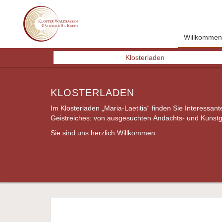
Willkommen
Previous
Klosterladen
KLOSTERLADEN
Im Klosterladen „Maria-Laetitia“ finden Sie Interessan
wertvolle Bücher, bis hin zu ganz besonderen Klostersp
Geistreiches: von ausgesuchten Andachts- und Kunstge
Sie sind uns herzlich Willkommen.