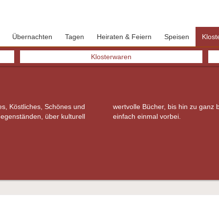
WILLKOMMEN IM KLOSTERLADEN
Übernachten
Tagen
Heiraten & Feiern
Speisen
Klost
Klosterwaren
tes, Köstliches, Schönes und
ezialitäten! Schauen Sie doch
genständen, über kulturell
einfach einmal vorbei.