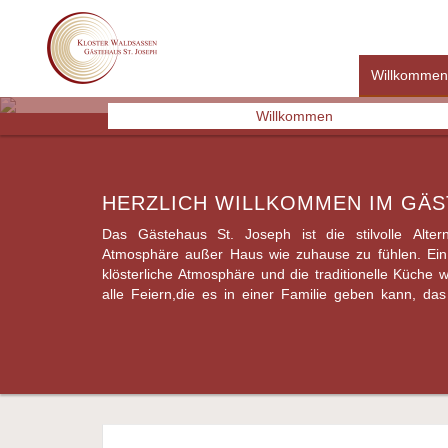
Willkommen
Previous
Willkommen
HERZLICH WILLKOMMEN IM GÄS
Das Gästehaus St. Joseph ist die stilvolle Alternat
Schöner können Sie einen wohlverdienten Urlaub, e
Atmosphäre außer Haus wie zuhause zu fühlen. Ein s
klöster­liche Atmosphäre und die traditionelle Küche
alle Feiern,die es in einer Familie geben kann, da