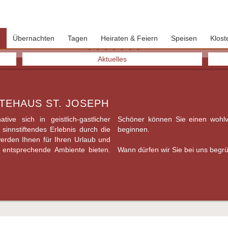
Übernachten
Tagen
Heiraten & Feiern
Speisen
Klost
Aktuelles
TEHAUS ST. JOSEPH
ive sich in ­geistlich-gastlicher
ine Feier oder ein Seminar nicht
innstiftendes Erlebnis durch die
beginnen.
 werden Ihnen für Ihren Urlaub und
s entsprechende Ambiente bieten.
Wann dürfen wir Sie bei uns beg