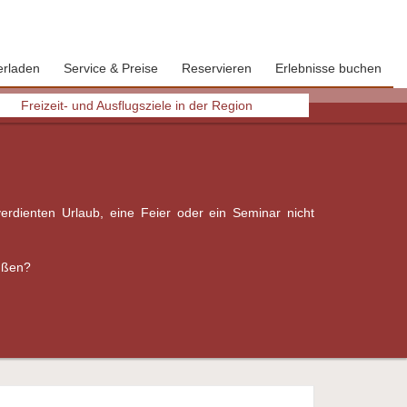
erladen
Service & Preise
Reservieren
Erlebnisse buchen
Next
Freizeit- und Ausflugsziele in der Region
rüßen?