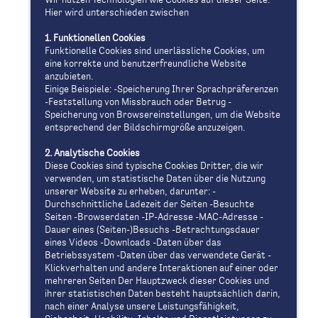
Wir nutzen Technologien wie Cookies auf dieser Seite.
Die vier Säulen unseres Schulprofils
Hier wird unterschieden zwischen
Gründe für eine Mädchenschule
1. Funktionellen Cookies
Fakten über uns
Funktionelle Cookies sind unerlässliche Cookies, um
Das Schulteam
eine korrekte und benutzerfreundliche Website
anzubieten.
Schulchronik
Einige Beispiele: -Speicherung Ihrer Sprachpräferenzen
Schulberatung
-Feststellung von Missbrauch oder Betrug -
Speicherung von Browsereinstellungen, um die Website
Beratungslehrkraft der Schule
entsprechend der Bildschirmgröße anzuzeigen.
Jugendsozialarbeit an Schulen
Informationen zum Übertritt
2. Analytische Cookies
Diese Cookies sind typische Cookies Dritter, die wir
Informationen zur Wahlpflichtfächergruppenwahl
verwenden, um statistische Daten über die Nutzung
unserer Website zu erheben, darunter: -
Schulleben
Durchschnittliche Ladezeit der Seiten -Besuchte
Religiöses Leben und Schulpastoral an der MRS der
Seiten -Browserdaten -IP-Adresse -MAC-Adresse -
Zisterzienserinnen Waldsassen
Dauer eines (Seiten-)Besuchs -Betrachtungsdauer
eines Videos -Downloads -Daten über das
Partnerschulen
Betriebssystem -Daten über das verwendete Gerät -
MINT
Klickverhalten und andere Interaktionen auf einer oder
EU-Projekt 2018/2019
mehreren Seiten Der Hauptzweck dieser Cookies und
ihrer statistischen Daten besteht hauptsächlich darin,
Schulfamilie
nach einer Analyse unsere Leistungsfähigkeit,