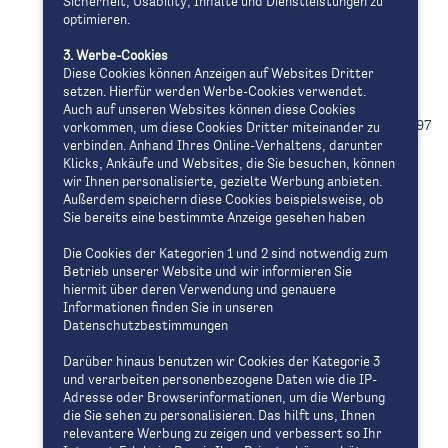
Sicherheit, Usability, Inhalte und Dienstleistungen zu
Schulträger
optimieren.
Schulleitung
Mitarbeiter in der Schulleitung
3. Werbe-Cookies
Diese Cookies können Anzeigen auf Websites Dritter
Lehrerkollegium
setzen. Hierfür werden Werbe-Cookies verwendet.
Schulverwaltung
Auch auf unseren Websites können diese Cookies
Förderverein Waldsassener Kreis e. V. - im Jahre 1997
vorkommen, um diese Cookies Dritter miteinander zu
verbinden. Anhand Ihres Online-Verhaltens, darunter
auf Initiative von Frau Äbtissin und engagierten
Klicks, Ankäufe und Websites, die Sie besuchen, können
Eltern gegründet!
wir Ihnen personalisierte, gezielte Werbung anbieten.
Außerdem speichern diese Cookies beispielsweise, ob
Sie bereits eine bestimmte Anzeige gesehen haben
Ganztagsschule
Die Cookies der Kategorien 1 und 2 sind notwendig zum
Termine
Betrieb unserer Website und wir informieren Sie
hiermit über deren Verwendung und genauere
Informationen
Informationen finden Sie in unseren
Datenschutzbestimmungen
Kontakt
Kontakt
Darüber hinaus benutzen wir Cookies der Kategorie 3
und verarbeiten personenbezogene Daten wie die IP-
Sprechzeiten online buchbar
Adresse oder Browserinformationen, um die Werbung
Impressum
die Sie sehen zu personalisieren. Das hilft uns, Ihnen
Datenschutz
relevantere Werbung zu zeigen und verbessert so Ihr