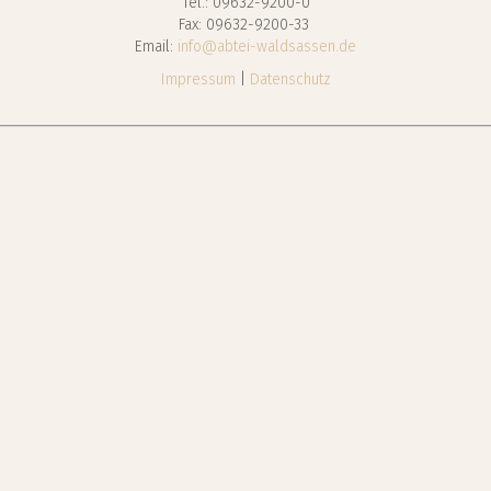
Tel.: 09632-9200-0
Fax: 09632-9200-33
Email:
info@abtei-waldsassen.de
Impressum
|
Datenschutz